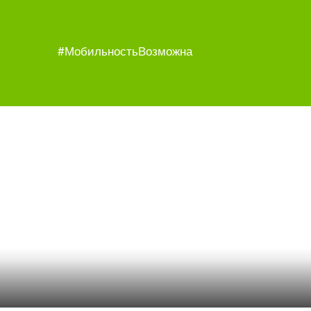
#МобильностьВозможна