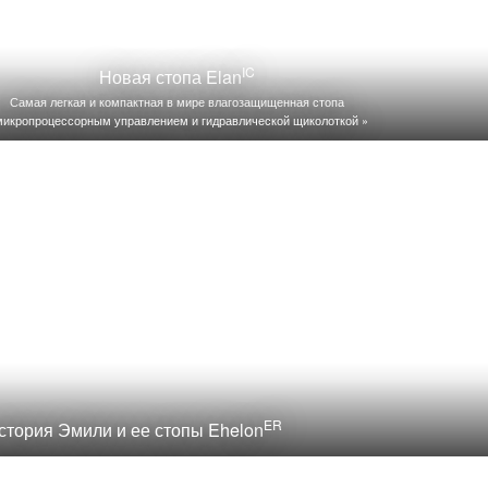
IC
Новая стопа Elan
Самая легкая и компактная в мире влагозащищенная стопа
микропроцессорным управлением и гидравлической щиколоткой »
ER
стория Эмили и ее стопы Ehelon