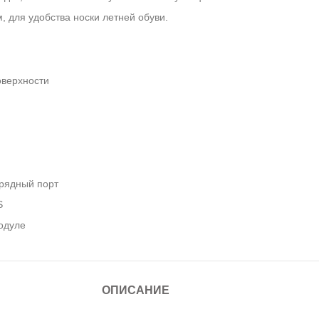
для удобства носки летней обуви.
оверхности
рядный порт
S
одуле
ОПИСАНИЕ