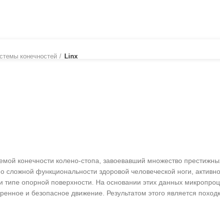
РОВАНИЕ
РЕАЛЬНЫЕ ИСТОРИИ
КАТАЛОГ
НАЙТИ ИЗДЕЛИЕ
стемы конечностей
Linx
темой конечности колено-стопа, завоевавший множество престижн
но сложной функциональности здоровой человеческой ноги, активн
и и типе опорной поверхности. На основании этих данных микропр
ренное и безопасное движение. Результатом этого является походк