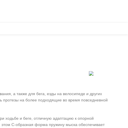
НОВОСТИ
НАШ БРЕНД
О КОМПАНИИ
КОНТАКТЫ
ния, а также для бега, езды на велосипеде и других
ть протезы на более подходящие во время повседневной
ри ходьбе и беге, отличную адаптацию к опорной
и этом С-образная форма пружину мыска обеспечивает